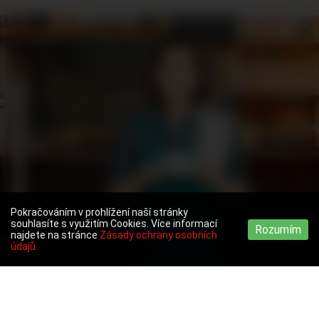
Pokračováním v prohlížení naší stránky
souhlasíte s využitím Cookies. Více informací
Rozumím
najdete na stránce
Zásady ochrany osobních
údajů
Toggle
navigation
INFORMACE